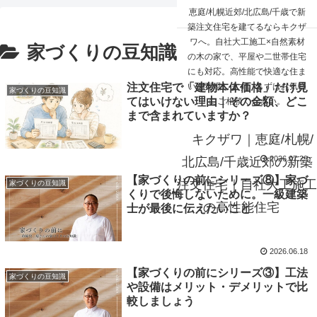
☰
恵庭/札幌近郊/北広島/千歳で新
築注文住宅を建てるならキクザ
ワへ。自社大工施工×自然素材
家づくりの豆知識
の木の家で、平屋や二世帯住宅
にも対応。高性能で快適な住ま
注文住宅で「建物本体価格」だけ見
いを実現します。まずはお気軽
家づくりの豆知識
てはいけない理由｜その金額、どこ
にご相談ください。
まで含まれていますか？
キクザワ｜恵庭/札幌/
2026.07.29
北広島/千歳近郊の新築
【家づくりの前にシリーズ⑧】家づ
注文住宅｜自社大工施工
家づくりの豆知識
くりで後悔しないために。一級建築
の高性能住宅
士が最後に伝えたいこと
2026.06.18
【家づくりの前にシリーズ③】工法
家づくりの豆知識
や設備はメリット・デメリットで比
較しましょう