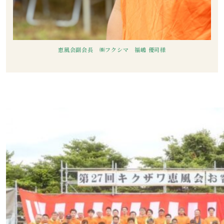
恵風会副会長 ㈱フクシマ 福嶋 優司様