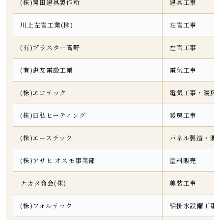
(株)岡田建具製作所
建具工事
川上左官工業(株)
左官工事
(有)プラスター高野
左官工事
(有)恵友電設工業
電気工事
(株)エコテック
電気工事・暖房
(株)日弘ヒーティング
暖房工事
(株)エーステック
パネル製造・販
(株)アサヒ オスモ事業部
塗料販売
ナカタ商会(株)
美装工事
(株)フォルテック
給排水設備工事