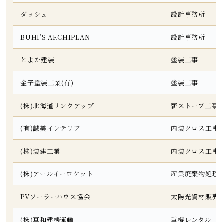
ダッシュ
設計事務所
BUHI’S ARCHIPLAN
設計事務所
とよた建装
塗装工事
金子塗装工業(有)
塗装工事
(株)北海道リンクアップ
薪ストーブ工事
(有)誠美インテリア
内装クロス工事
(株)装建工業
内装クロス工事
(株)アールイーロケット
産業廃棄物処理
PVソーラーハウス協会
太陽光資材販売
(株)真和建機運輸
重機レンタル