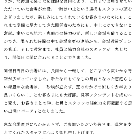
うか、北海道を襲った記録的な長雨により、これまで使用させてい
ただいていた会場が水没。一時は中止という選択もスタッフの頭を
よぎりましたが、楽しみにしてくれているお客さまのためにも、こ
れまで準備に尽力してきた関係者のためにも、中止にはできないと
奮起。幸いにも地元・恵庭市の協力の元、新しい会場を借りること
ができ、限られた時間の中で会場変更の連絡から、会場設営プラン
の修正、そして設営まで、社員と協力会社のスタッフが一丸とな
り、開催日に間に合わせることができました。
開催日当日の会場には、長雨から一転して、どこまでも爽やかな青
空が広がっていました。新たなおもてなしの舞台となった恵庭らし
い緑豊かな会場は、「砂埃が立たず、芝のおかげで涼しく去年より
良いくらい！」とお客さまにも大好評。見事アクシデントを成功へ
と変え、お客さまとの絆、社員とスタッフの結束力を再確認する思
い出深いパーティとなりました。
急な会場変更にもかかわらず、ご参加いただいた皆さま、運営を支
えてくれたスタッフに心より御礼申し上げます。