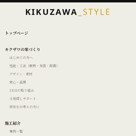
KIKUZAWA
_STYLE
トップページ
キクザワの家づくり
はじめての方へ
性能・工法（断熱・気密・耐震）
デザイン・素材
安心・品質
ZEHの取り組み
土地探しサポート
移住をお考えの方に
施工紹介
事例一覧