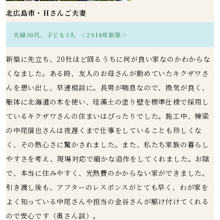
北広島市・Hさんご夫妻
夫婦30代、子ども3人
＜2018年新築＞
新築に先立ち、20社ほど回るうちに何が良い家なのかわからな
くなました。ある時、友人のお母さんが勤めていたキクザワさ
んを思い出し、早速相談に。長男が喘息なので、換気が良く、
躯体に北海道の木を使い、珪藻土の塗り壁を標準仕様で採用し
ているキクザワさんの住まいはぴったりでした。施工中、棟梁
の中尾信也さんは夜遅くまで仕事をしていることも珍しくな
く、その熱心さに驚かされました。また、私たち家族の暮らし
やすさを考え、現場対応で細かな造作をしてくれました。お陰
で、本当に住みやすく、光熱費のかからない家ができました。
引き渡し後も、アフターのレスポンスがとても早く、わが家を
よく知っている中尾さんや担当の金谷さんが駆け付けてくれる
ので安心です（奥さん談）。