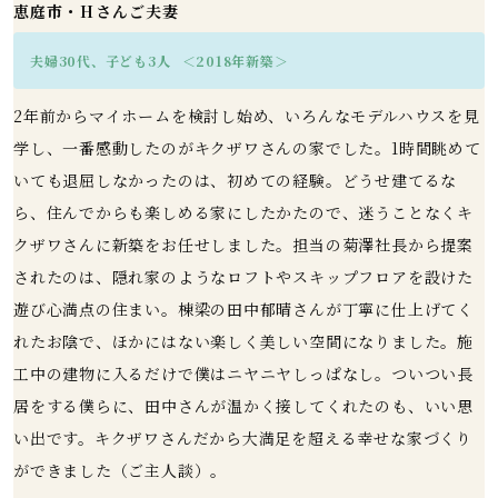
恵庭市・Hさんご夫妻
夫婦30代、子ども3人
＜2018年新築＞
2年前からマイホームを検討し始め、いろんなモデルハウスを見
学し、一番感動したのがキクザワさんの家でした。1時間眺めて
いても退屈しなかったのは、初めての経験。どうせ建てるな
ら、住んでからも楽しめる家にしたかたので、迷うことなくキ
クザワさんに新築をお任せしました。担当の菊澤社長から提案
されたのは、隠れ家のようなロフトやスキップフロアを設けた
遊び心満点の住まい。棟梁の田中郁晴さんが丁寧に仕上げてく
れたお陰で、ほかにはない楽しく美しい空間になりました。施
工中の建物に入るだけで僕はニヤニヤしっぱなし。ついつい長
居をする僕らに、田中さんが温かく接してくれたのも、いい思
い出です。キクザワさんだから大満足を超える幸せな家づくり
ができました（ご主人談）。