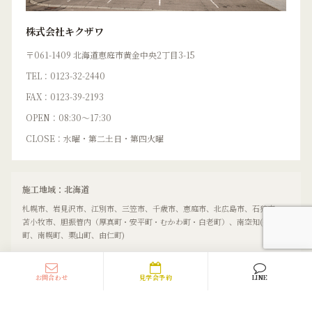
株式会社キクザワ
〒061-1409 北海道恵庭市黄金中央2丁目3-15
TEL：0123-32-2440
FAX：0123-39-2193
OPEN：08:30〜17:30
CLOSE：水曜・第二土日・第四火曜
施工地域：北海道
札幌市、岩見沢市、江別市、三笠市、千歳市、恵庭市、北広島市、石狩市、
苫小牧市、胆振管内（厚真町・安平町・むかわ町・白老町）、南空知(長沼
町、南幌町、栗山町、由仁町)
お問合わせ
見学会予約
LINE