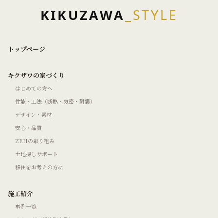
KIKUZAWA
_STYLE
トップページ
キクザワの家づくり
はじめての方へ
性能・工法（断熱・気密・耐震）
デザイン・素材
安心・品質
ZEHの取り組み
土地探しサポート
移住をお考えの方に
施工紹介
事例一覧