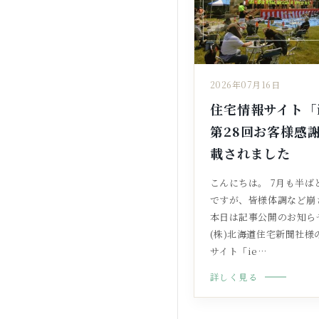
2026年07月16日
住宅情報サイト「i
第28回お客様感
載されました
こんにちは。 7月も半ば
ですが、皆様体調など崩
本日は記事公開のお知ら
(株)北海道住宅新聞社様
サイト「ie…
詳しく見る