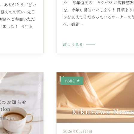
た！ 毎年恒例の「キクザワ お客様感
加、ありがとうござい
を、今年も開催いたします！ 日頃より
協力のお願い ㅤ 先日
ワを支えてくださっているオーナーの
謝祭へご参加いただ
へ、感謝…
ました！ ㅤ 今年も
詳しく見る
お知らせ
2026年05月14日