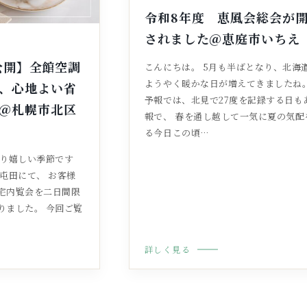
令和8年度 恵風会総会が
されました＠恵庭市いちえ
定公開】全館空調
こんにちは。 5月も半ばとなり、北海
ようやく暖かな日が増えてきましたね。
、心地よい省
予報では、北見で27度を記録する日も
＠札幌市北区
報で、 春を通し越して一気に夏の気配
る今日この頃…
なり嬉しい季節です
屯田にて、 お客様
宅内覧会を二日間限
りました。 今回ご覧
詳しく見る