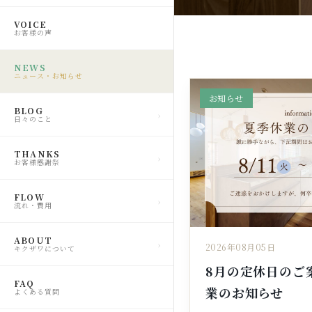
VOICE
お客様の声
NEWS
ニュース・お知らせ
お知らせ
BLOG
日々のこと
THANKS
お客様感謝祭
FLOW
流れ・費用
ABOUT
2026年08月05日
キクザワについて
8月の定休日のご案
FAQ
業のお知らせ
よくある質問