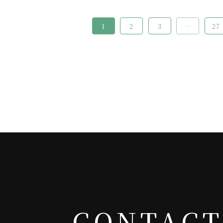
1
2
3
…
27
CONTACT