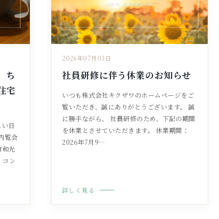
2026年07月03日
、ち
社員研修に伴う休業のお知らせ
住宅
いつも株式会社キクザワのホームページをご
覧いただき、誠にありがとうございます。 誠
に勝手ながら、 社員研修のため、下記の期間
しい日
を休業とさせていただきます。 休業期間：
内覧会
2026年7月9…
市和光
、コン
詳しく見る