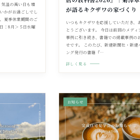
、気温の高い日も増
が語るキクザワの家づくり
様いかがお過ごしでし
と、夏季休業期間のご
いつもキクザワを応援していただき、
日：8月＞ 5日水曜
とうございます。 今日は前回のメディ
事例に引き続き、書籍での掲載事例の
せです。 このたび、新建新聞社・新建
ング発行の書籍『…
詳しく見る
お知らせ