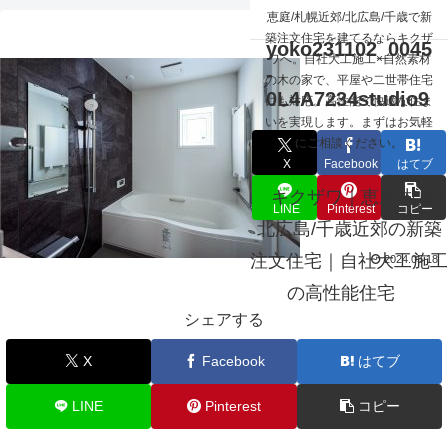
☰
恵庭/札幌近郊/北広島/千歳で新
s-
築注文住宅を建てるならキクザ
yoko231102_0045
ワへ。自社大工施工×自然素材
-
の木の家で、平屋や二世帯住宅
0L4A7234studio9
にも対応。高性能で快適な住ま
いを実現します。まずはお気軽
にご相談ください。
X
Facebook
はてブ
キクザワ｜恵庭/札幌/
LINE
Pinterest
コピー
北広島/千歳近郊の新築
注文住宅｜自社大工施工
2024.05.18
の高性能住宅
シェアする
X
Facebook
はてブ
LINE
Pinterest
コピー