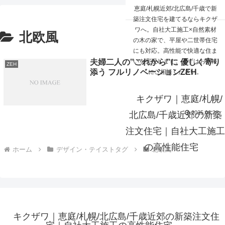
☰
恵庭/札幌近郊/北広島/千歳で新
築注文住宅を建てるならキクザ
ワへ。自社大工施工×自然素材
北欧風
の木の家で、平屋や二世帯住宅
にも対応。高性能で快適な住ま
夫婦二人の‟これから”に 優しく寄り
いを実現します。まずはお気軽
ZEH
添う フルリノベーションZEH
にご相談ください。
キクザワ｜恵庭/札幌/
2025.06.28
北広島/千歳近郊の新築
注文住宅｜自社大工施工
の高性能住宅
ホーム
デザイン・テイストタグ
北欧風
キクザワ｜恵庭/札幌/北広島/千歳近郊の新築注文住