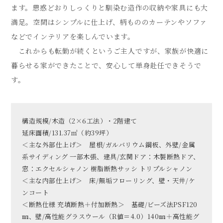
ます。思惑どおりしっくりと馴染む造作の収納や家具にも大
満足。空間はシンプルに仕上げ、柄もののカーテンやソファ
などでインテリアを楽しんでいます。
これからも転勤が続くというご主人ですが、家族が快適に
暮らせる家ができたことで、安心して単身赴任できそうで
す。
構造規模/木造（2×6工法）・2階建て
延床面積/131.37㎡（約39坪）
＜主な外部仕上げ＞ 屋根/ガルバリウム鋼板、外壁/金属
系サイディング 一部木張、建具/玄関ドア：木製断熱ドア、
窓：エクセルシャノン 樹脂断熱サッシ トリプルシャノン
＜主な内部仕上げ＞ 床/無垢フローリング、壁・天井/ケ
ンコート
＜断熱仕様 充填断熱＋付加断熱＞ 基礎/ビーズ法PSF120
㎜、壁/高性能グラスウール（R値＝4.0）140㎜＋高性能グ