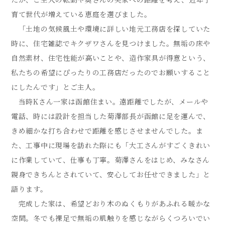
育て世代が増えている恵庭を選びました。
「土地の気候風土や環境に詳しい地元工務店を探していた
時に、住宅雑誌でキクザワさんを見つけました。無垢の床や
自然素材、住宅性能が高いことや、造作家具が得意という、
私たちの希望にぴったりの工務店だったのでお願いすること
にしたんです」とご主人。
当時Kさん一家は函館住まい。遠距離でしたが、メールや
電話、時には設計を担当した菊澤部長が函館に足を運んで、
きめ細かな打ち合わせで距離を感じさせませんでした。ま
た、工事中に現場を訪れた際にも「大工さんがすごくきれい
に作業していて、仕事も丁寧。菊澤さんをはじめ、みなさん
親身できちんとされていて、安心してお任せできました」と
語ります。
完成した家は、希望どおり木のぬくもりがあふれる暖かな
空間。冬でも裸足で無垢の肌触りを感じながらくつろいでい