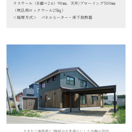
ラスウール（R値＝2.6）90㎜、天井/ブローイング500㎜
（吹込用ロックウール25㎏）
＜暖房方式＞ パネルヒーター・床下放熱器
大きな三角屋根と1階部分を木張りにした外観が目印