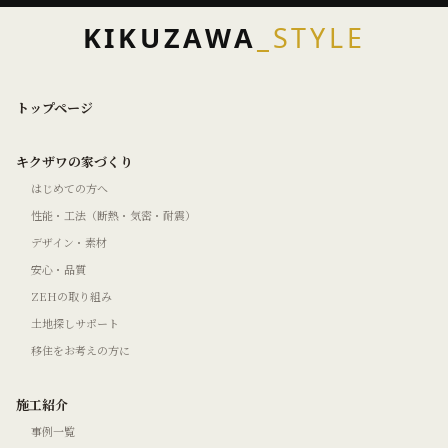
KIKUZAWA
_STYLE
トップページ
キクザワの家づくり
はじめての方へ
性能・工法（断熱・気密・耐震）
デザイン・素材
安心・品質
ZEHの取り組み
土地探しサポート
移住をお考えの方に
施工紹介
事例一覧