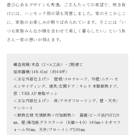
遊び心あるデザインも秀逸。ご主人たっての希望で、吹き抜
けには、ハンモック用の梁も用意しました。家のそこかしこ
に、家族のお楽しみが散りばめられています。そこには「い
つも家族みんなが顔を合わせて楽しく暮らしたい」というN
さん一家の思いが伺えます。
構造規模/木造（2×6工法）・2階建て
延床面積/148.41㎡（約44坪）
＜主な外部仕上げ＞ 屋根/コロナルーフ、外壁/ニチハ モ
エンサイディング、建具/玄関ドア：キムラ 木製断熱ドア、
窓：YKK AP 樹脂サッシ
＜主な内部仕上げ＞ 床/アサダフローリング、壁・天井/
ケンコート
＜断熱仕様 充填断熱＋付加断熱＞ 基礎/ビーズ法PSF120
㎜、壁/高性能グラスウール（R値＝4.0）140㎜＋ネオマフ
ォーム90㎜、天井/ブローイング500㎜