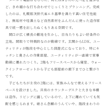
ど、きめ細かな打ち合わせでじっくりとプランニング。完成
したのは、札幌版次世代省エネ基準を満たす高い住宅性能
と、無垢材や珪藻土など自然素材をふんだんに使った造作家
具で統一感を出したぬくもりある空間です。
間口が広く横長の敷地を生かし、日当たりもよい好条件の
立地。間取りで特徴的なのが動線です。玄関からLDK、ユー
ティリティが階段を中心とした回遊式になっており、特にキ
ッチンと奥さんの作業部屋、ユーティリティが一直線で家事
動線に優れたつくり。2階もフリースペースから寝室、ウォー
クインクローゼットから子ども部屋前の廊下までひと繋がり
です。
子どもたちが主役の2階には、家族みんなで使えるフリース
ペースを設けました。共有のカウンターデスクと大きな本棚
は造作。リビングに面しているので、上下に離れていても気
配を感じられます。娘さん念願のうんていや、階段まわりの