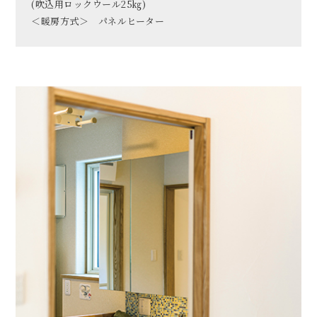
(吹込用ロックウール25㎏)
＜暖房方式＞ パネルヒーター