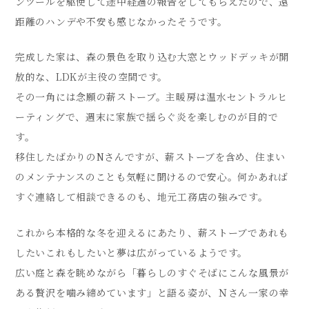
ンツールを駆使して途中経過の報告をしてもらえたので、遠
距離のハンデや不安も感じなかったそうです。
完成した家は、森の景色を取り込む大窓とウッドデッキが開
放的な、LDKが主役の空間です。
その一角には念願の薪ストーブ。主暖房は温水セントラルヒ
ーティングで、週末に家族で揺らぐ炎を楽しむのが目的で
す。
移住したばかりのNさんですが、薪ストーブを含め、住まい
のメンテナンスのことも気軽に聞けるので安心。何かあれば
すぐ連絡して相談できるのも、地元工務店の強みです。
これから本格的な冬を迎えるにあたり、薪ストーブであれも
したいこれもしたいと夢は広がっているようです。
広い庭と森を眺めながら「暮らしのすぐそばにこんな風景が
ある贅沢を噛み締めています」と語る姿が、Ｎさん一家の幸