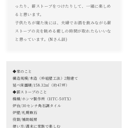
ったり、薪ストーブをつけたりして、一緒に楽しめ
ると思います。
子供たちが寝た後には、夫婦でお酒を飲みながら薪
ストーブの炎を眺める癒しの時間が取れたらいいな
と思っています。(Nさん談)
◆家のこと
構造規模/木造（枠組壁工法）2階建て
延べ床面積/158.32㎡（約47坪）
◆薪ストーブのこと
機種/ホンマ製作所（HTC-50TX）
炉台/30センチ角石調タイル
炉壁/札幌軟石
役割/補助暖房
使い方/週末に家族で楽しむ