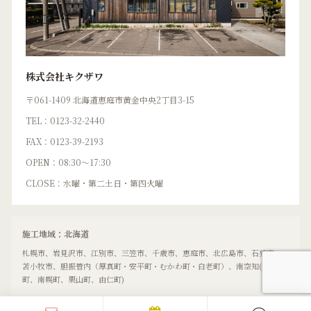
株式会社キクザワ
〒061-1409 北海道恵庭市黄金中央2丁目3-15
TEL：0123-32-2440
FAX：0123-39-2193
OPEN：08:30〜17:30
CLOSE：水曜・第二土日・第四火曜
施工地域：北海道
札幌市、岩見沢市、江別市、三笠市、千歳市、恵庭市、北広島市、石狩市、
苫小牧市、胆振管内（厚真町・安平町・むかわ町・白老町）、南空知(長沼
町、南幌町、栗山町、由仁町)