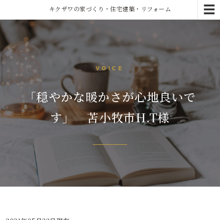
☰
キクザワの家づくり・住宅建築・リフォーム
VOICE
「穏やかな暖かさが心地良いで
す」 苫小牧市H.T様