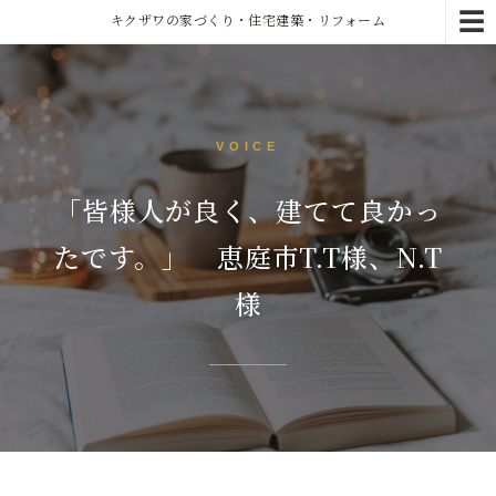
☰
キクザワの家づくり・住宅建築・リフォーム
VOICE
「皆様人が良く、建てて良かっ
たです。」 恵庭市T.T様、N.T
様