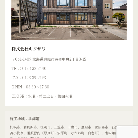
株式会社キクザワ
〒061-1409 北海道恵庭市黄金中央2丁目3-15
TEL：0123-32-2440
FAX：0123-39-2193
OPEN：08:30〜17:30
CLOSE：水曜・第二土日・第四火曜
施工地域：北海道
札幌市、岩見沢市、江別市、三笠市、千歳市、恵庭市、北広島市、石狩市、
苫小牧市、胆振管内（厚真町・安平町・むかわ町・白老町）、南空知(長沼