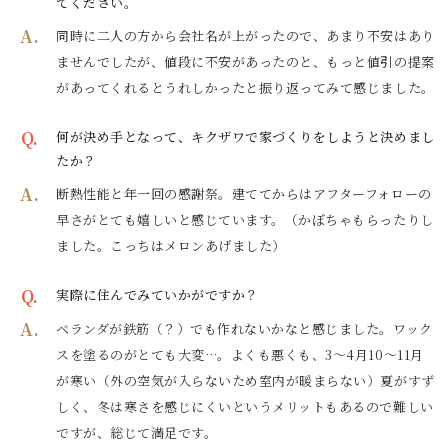
てください。
A.
同時に二人の方から会社名が上がったので、あまり不安はあり
ませんでしたが、値段に不安があったのと、もっと値引の提案
があってくれるとうれしかったと振り返ってみて感じました。
Q.
何が決め手となって、キクザワで家づくりをしようと決めまし
たか？
A.
断熱性能と年一回の感謝祭。建ててからはアフターフォローの
早さがとても嬉しいと感じています。（かぼちゃもらったりし
ました。こっちはメロンあげました）
Q.
実際に住んでみていかがですか？
A.
ベランダが鉄筋（？）でも作れないかなと感じました。ワック
スを塗るのがとても大変…。よくも悪くも、3～4月10～11月
が寒い（外の空気が入らないため室内が暖まらない）夏がすず
しく、冬は寒さを感じにくいというメリットもあるので難しい
ですが、総じて満足です。