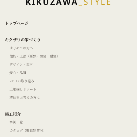
KIKUZAWA
_STYLE
トップページ
キクザワの家づくり
はじめての方へ
性能・工法（断熱・気密・耐震）
デザイン・素材
安心・品質
ZEHの取り組み
土地探しサポート
移住をお考えの方に
施工紹介
事例一覧
カタログ（部位別実例）