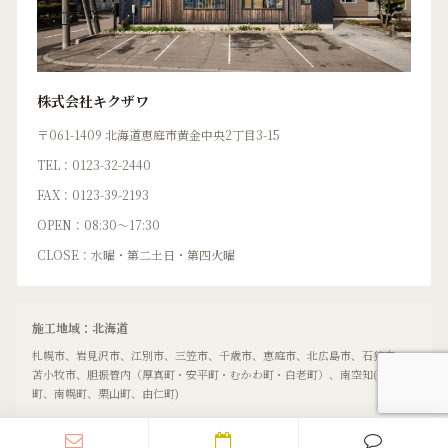
株式会社キクザワ
〒061-1409 北海道恵庭市黄金中央2丁目3-15
TEL：0123-32-2440
FAX：0123-39-2193
OPEN：08:30〜17:30
CLOSE：水曜・第二土日・第四火曜
施工地域：北海道
札幌市、岩見沢市、江別市、三笠市、千歳市、恵庭市、北広島市、石狩市、
苫小牧市、胆振管内（厚真町・安平町・むかわ町・白老町）、南空知(長沼
町、南幌町、栗山町、由仁町)