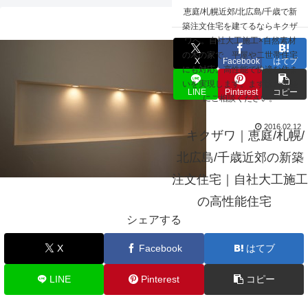
☰
恵庭/札幌近郊/北広島/千歳で新
other_037
築注文住宅を建てるならキクザ
ワへ。自社大工施工×自然素材
の木の家で、平屋や二世帯住宅
X
Facebook
はてブ
にも対応。高性能で快適な住ま
いを実現します。まずはお気軽
LINE
Pinterest
コピー
にご相談ください。
2016.02.12
キクザワ｜恵庭/札幌/
北広島/千歳近郊の新築
注文住宅｜自社大工施工
の高性能住宅
シェアする
X
Facebook
はてブ
LINE
Pinterest
コピー