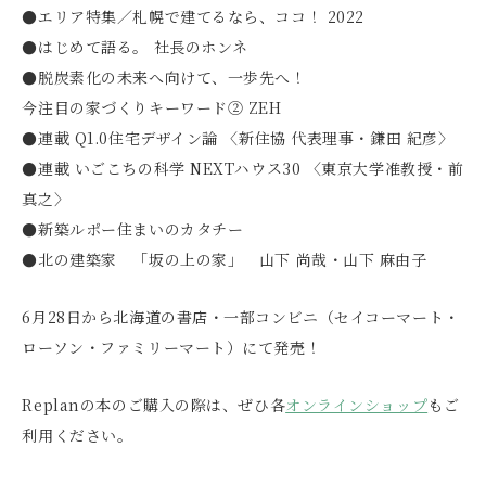
●エリア特集／札幌で建てるなら、ココ！ 2022
●はじめて語る。 社長のホンネ
●脱炭素化の未来へ向けて、一歩先へ！
今注目の家づくりキーワード② ZEH
●連載 Q1.0住宅デザイン論 〈新住協 代表理事・鎌田 紀彦〉
●連載 いごこちの科学 NEXTハウス30 〈東京大学准教授・前
真之〉
●新築ルポー住まいのカタチー
●北の建築家 「坂の上の家」 山下 尚哉・山下 麻由子
6月28日から北海道の書店・一部コンビニ（セイコーマート・
ローソン・ファミリーマート）にて発売！
Replanの本のご購入の際は、ぜひ各
オンラインショップ
もご
利用ください。