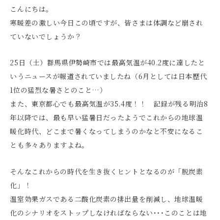
こんにちは。
寒暖差の激しい今日この頃ですが、皆さまは体調など崩され
ていないでしょうか？
25日（土）群馬県伊勢崎市では最高気温が40.2度に達したと
いうニュースが報道されていましたね（6月としては日本歴代
1位の猛烈な暑さとのこと…）
また、東京都心でも最高気温が35.4度！！ 記録が残る明治8
年以降では、最も早い猛暑日だったようでこれからの地球温
暖化時代、どこまで暑くなってしまうのかなと不安になるこ
とも多々ありますよね。
そんなこれからの時代を生き抜くヒントとなるのが「脱炭素
化」！
温室効果ガスである二酸化炭素の排出量を削減し、地球温暖
化のシナリオをストップしなければならない･･･このことは地