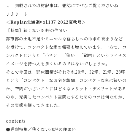
↓ 掲載された取材記事は、雑誌にてぜひご覧くださいね
♪♪♪ ↓
＜Replan北海道vol.137 2022夏秋号＞
【特集】狭くない30坪の住まい
都市部の土地不足やミニマルな暮らしへの欲求の高まりなど
を受けて、コンパクトな家の需要も増えています。一方で、コ
ンパクトというと「小さい」「狭い」「窮屈」というマイナス
イメージを持つ人も多くいるのではないでしょうか。
そこで今回は、延床面積がそれぞれ20坪、32坪、21坪、28坪
という「コンパクト」なお宅を訪問。コンパクトな家は狭いの
か、空間が小さいことにはどんなメリット・デメリットがある
のか、充実したコンパクト空間にするためのコツは何なのか、
その実態を探ってきました。
contents
●巻頭特集／狭くない30坪の住まい