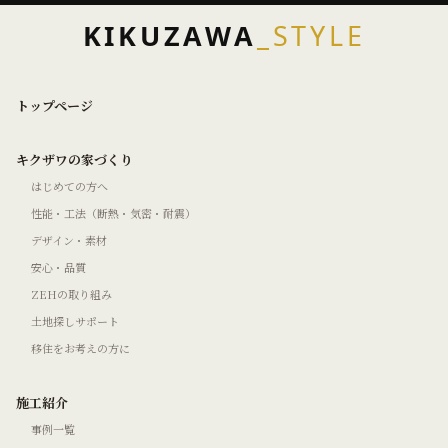
KIKUZAWA
_STYLE
トップページ
キクザワの家づくり
はじめての方へ
性能・工法（断熱・気密・耐震）
デザイン・素材
安心・品質
ZEHの取り組み
土地探しサポート
移住をお考えの方に
施工紹介
事例一覧