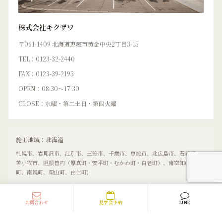
株式会社キクザワ
〒061-1409 北海道恵庭市黄金中央2丁目3-15
TEL：0123-32-2440
FAX：0123-39-2193
OPEN：08:30〜17:30
CLOSE：水曜・第二土日・第四火曜
施工地域：北海道
札幌市、岩見沢市、江別市、三笠市、千歳市、恵庭市、北広島市、石狩市、
苫小牧市、胆振管内（厚真町・安平町・むかわ町・白老町）、南空知(長沼
町、南幌町、栗山町、由仁町)
お問合わせ
見学会予約
LINE