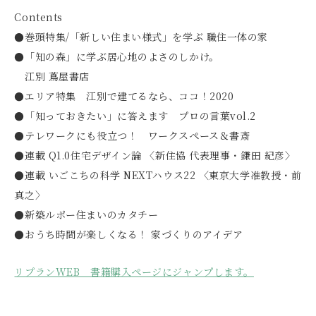
Contents
●巻頭特集/「新しい住まい様式」を学ぶ 職住一体の家
●「知の森」に学ぶ居心地のよさのしかけ。
江別 蔦屋書店
●エリア特集 江別で建てるなら、ココ！2020
●「知っておきたい」に答えます プロの言葉vol.2
●テレワークにも役立つ！ ワークスペース＆書斎
●連載 Q1.0住宅デザイン論 〈新住協 代表理事・鎌田 紀彦〉
●連載 いごこちの科学 NEXTハウス22 〈東京大学准教授・前
真之〉
●新築ルポー住まいのカタチー
●おうち時間が楽しくなる！ 家づくりのアイデア
リプランWEB 書籍購入ページにジャンプします。