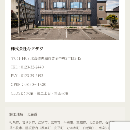
株式会社キクザワ
〒061-1409 北海道恵庭市黄金中央2丁目3-15
TEL：0123-32-2440
FAX：0123-39-2193
OPEN：08:30〜17:30
CLOSE：水曜・第二土日・第四火曜
施工地域：北海道
札幌市、岩見沢市、江別市、三笠市、千歳市、恵庭市、北広島市、石狩市、
苫小牧市、胆振管内（厚真町・安平町・むかわ町・白老町）、南空知(長沼