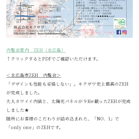
内覧会案内 ZEH（北広島）
↑クリックするとPDFでご確認いただけます。
＜北広島市ZEH 内覧会＞
「デザインも性能も妥協しない」。キクザワ史上最高のZEH
が完成しました。
大人カワイイ内装と、太陽光パネルが９Kw載ったZEHが完成
しました★
随所にお客様のこだわりが詰め込まれた、「NO．1」で
「only one」のZEHです。