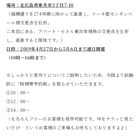
場所：北広島市東共栄3丁目7-10
（稲穂通りを274号線に向かって直進し、ケーキ屋モンタンベ
ール様交差点を右折。
二本目にある、アパート・セトル東共栄様角の交差点を左折
し、直進すると現地です。）
日時：2019年4月27日から5月6日まで連日開催
（10時～16時まで）
※しっかりと家作りについてご説明したいため、今回より試験
的に「時間帯予約制」を取らせていただきます。
①10：00～
②12：00～
③14：00～
（もちろんフリーのお客様も見学可能です。中をチラッと見た
いだけ…というお客様のご来場もお待ちしておりますよ♪）