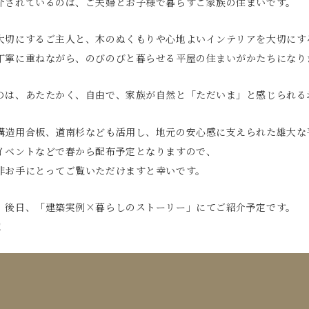
介されているのは、ご夫婦とお子様で暮らすご家族の住まいです。
大切にするご主人と、木のぬくもりや心地よいインテリアを大切にす
丁寧に重ねながら、のびのびと暮らせる平屋の住まいがかたちになり
のは、あたたかく、自由で、家族が自然と「ただいま」と感じられる
構造用合板、道南杉なども活用し、地元の安心感に支えられた雄大な
イベントなどで春から配布予定となりますので、
非お手にとってご覧いただけますと幸いです。
、後日、「建築実例×暮らしのストーリー」にてご紹介予定です。
！