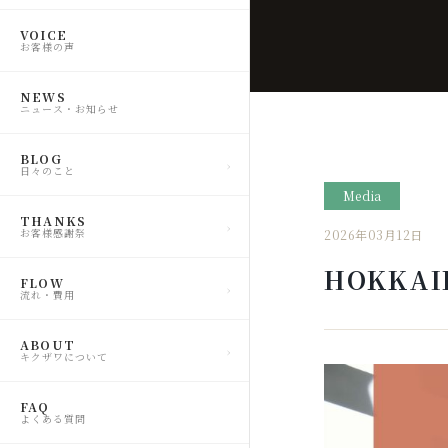
VOICE
お客様の声
NEWS
ニュース・お知らせ
BLOG
日々のこと
Media
THANKS
お客様感謝祭
2026年03月12日
HOKKA
FLOW
流れ・費用
ABOUT
キクザワについて
FAQ
よくある質問