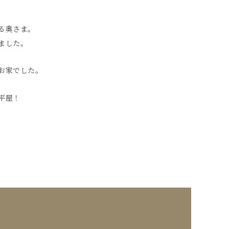
る奥さま。
ました。
お家でした。
平屋！