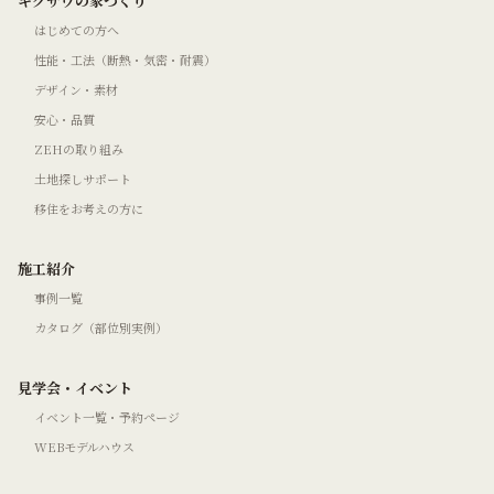
キクザワの家づくり
はじめての方へ
性能・工法（断熱・気密・耐震）
デザイン・素材
安心・品質
ZEHの取り組み
土地探しサポート
移住をお考えの方に
施工紹介
事例一覧
カタログ（部位別実例）
見学会・イベント
イベント一覧・予約ページ
WEBモデルハウス