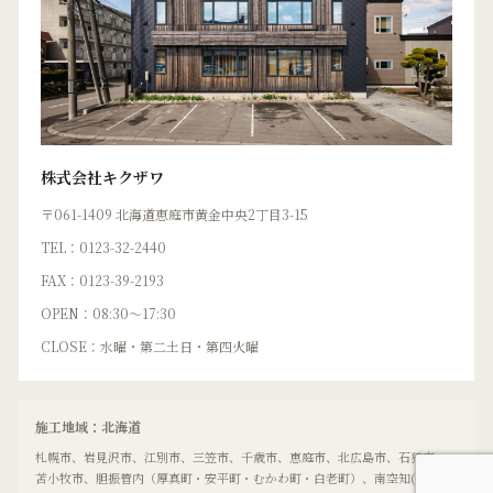
株式会社キクザワ
〒061-1409 北海道恵庭市黄金中央2丁目3-15
TEL：0123-32-2440
FAX：0123-39-2193
OPEN：08:30〜17:30
CLOSE：水曜・第二土日・第四火曜
施工地域：北海道
札幌市、岩見沢市、江別市、三笠市、千歳市、恵庭市、北広島市、石狩市、
苫小牧市、胆振管内（厚真町・安平町・むかわ町・白老町）、南空知(長沼