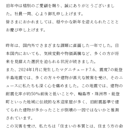
旧年中は格別のご愛顧を賜り、誠にありがとうございまし
た。社員一同、心より御礼申し上げます。
皆さまにおかれましては、穏やかな新年を迎えられたことと
お慶び申し上げます。
昨年は、国内外でさまざまな課題に直面した一年でした。日
本国内においても、気候変動や物価高騰など、多くの方が将
来を見据えた選択を迫られる状況が続きました。
また、2024年1月に発生したマグニチュード7.6、震度7の能登
半島地震では、多くの方々や建物が甚大な被害を受け、そのニ
ュースに私たちも深く心を痛めました。この地震では、建物の
耐震化率が約50%前後と低いことや、輪島市・珠洲市・能登
町といった地域に伝統的な木造家屋が多く、旧耐震基準で建
てられた建物が多かったことが倒壊の一因ではないかと推測
されています。
この災害を受け、私たちは「住まいの本質とは、住まう方の命