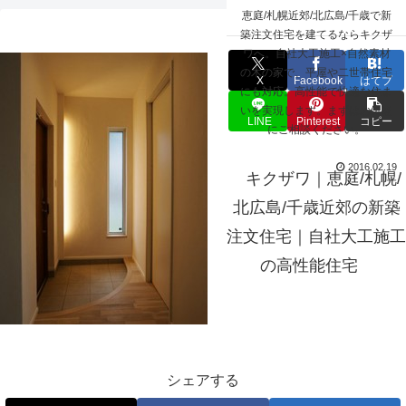
☰
恵庭/札幌近郊/北広島/千歳で新
hall_130
築注文住宅を建てるならキクザ
ワへ。自社大工施工×自然素材
の木の家で、平屋や二世帯住宅
X
Facebook
はてブ
にも対応。高性能で快適な住ま
いを実現します。まずはお気軽
LINE
Pinterest
コピー
にご相談ください。
2016.02.19
キクザワ｜恵庭/札幌/
北広島/千歳近郊の新築
注文住宅｜自社大工施工
の高性能住宅
シェアする