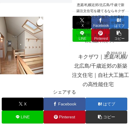
☰
恵庭/札幌近郊/北広島/千歳で新
hall_003
築注文住宅を建てるならキクザ
ワへ。自社大工施工×自然素材
の木の家で、平屋や二世帯住宅
X
Facebook
はてブ
にも対応。高性能で快適な住ま
いを実現します。まずはお気軽
LINE
Pinterest
コピー
にご相談ください。
2016.02.12
キクザワ｜恵庭/札幌/
北広島/千歳近郊の新築
注文住宅｜自社大工施工
の高性能住宅
シェアする
X
Facebook
はてブ
LINE
Pinterest
コピー