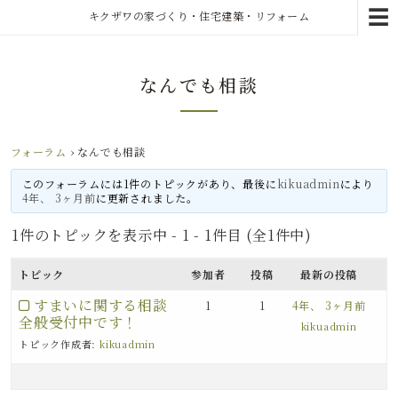
☰
キクザワの家づくり・住宅建築・リフォーム
なんでも相談
フォーラム
›
なんでも相談
このフォーラムには1件のトピックがあり、最後に
kikuadmin
により
4年、 3ヶ月前
に更新されました。
1件のトピックを表示中 - 1 - 1件目 (全1件中)
トピック
参加者
投稿
最新の投稿
すまいに関する相談
1
1
4年、 3ヶ月前
全般受付中です！
kikuadmin
トピック作成者:
kikuadmin