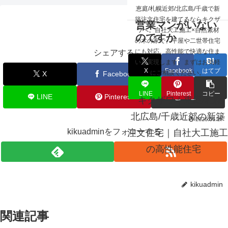
☰
恵庭/札幌近郊/北広島/千歳で新
なぜキクザワには
築注文住宅を建てるならキクザ
営業マンがいない
ワへ。自社大工施工×自然素材
のですか
の木の家で、平屋や二世帯住宅
にも対応。高性能で快適な住ま
シェアする
いを実現します。まずはお気軽
X
Facebook
はてブ
にご相談ください。
X
Facebook
はてブ
LINE
Pinterest
コピー
LINE
Pinterest
コピー
キクザワ｜恵庭/札幌/
北広島/千歳近郊の新築
2026.06.17
kikuadminをフォローする
注文住宅｜自社大工施工
の高性能住宅
kikuadmin
関連記事