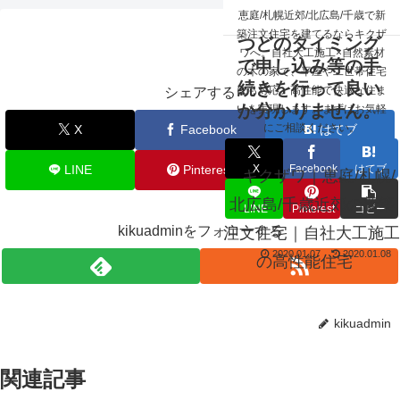
☰
恵庭/札幌近郊/北広島/千歳で新
融資に関して、い
築注文住宅を建てるならキクザ
つどのタイミング
ワへ。自社大工施工×自然素材
で申し込み等の手
の木の家で、平屋や二世帯住宅
続きを行って良い
にも対応。高性能で快適な住ま
シェアする
か分かりません。
いを実現します。まずはお気軽
にご相談ください。
X
Facebook
はてブ
X
Facebook
はてブ
LINE
Pinterest
コピー
キクザワ｜恵庭/札幌/
北広島/千歳近郊の新築
LINE
Pinterest
コピー
kikuadminをフォローする
注文住宅｜自社大工施工
2020.01.07
2020.01.08
の高性能住宅
kikuadmin
関連記事