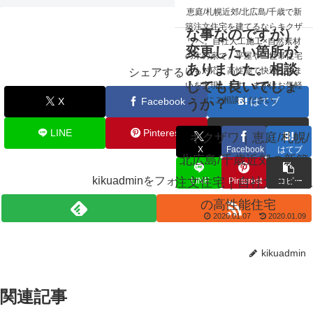
☰
恵庭/札幌近郊/北広島/千歳で新
工事中に、（小さ
築注文住宅を建てるならキクザ
な事なのですが）
ワへ。自社大工施工×自然素材
変更したい箇所が
の木の家で、平屋や二世帯住宅
ありました。相談
にも対応。高性能で快適な住ま
シェアする
しても良いでしょ
いを実現します。まずはお気軽
にご相談ください。
X
Facebook
はてブ
うか？
LINE
Pinterest
コピー
キクザワ｜恵庭/札幌/
X
Facebook
はてブ
北広島/千歳近郊の新築
kikuadminをフォローする
注文住宅｜自社大工施工
LINE
Pinterest
コピー
の高性能住宅
2020.01.07
2020.01.09
kikuadmin
関連記事