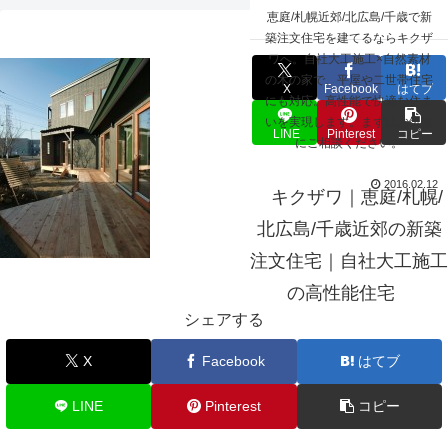
☰
恵庭/札幌近郊/北広島/千歳で新
deck_022
築注文住宅を建てるならキクザ
ワへ。自社大工施工×自然素材
の木の家で、平屋や二世帯住宅
X
Facebook
はてブ
にも対応。高性能で快適な住ま
いを実現します。まずはお気軽
LINE
Pinterest
コピー
にご相談ください。
2016.02.12
キクザワ｜恵庭/札幌/
北広島/千歳近郊の新築
注文住宅｜自社大工施工
の高性能住宅
シェアする
X
Facebook
はてブ
LINE
Pinterest
コピー