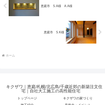
恵庭市 S.A様 A.A様
恵庭市 S.K様
ホーム
キクザワ｜恵庭/札幌/北広島/千歳近郊の新築注文住
宅｜自社大工施工の高性能住宅
トップページ
キクザワの家づくり
施工紹介
見学会・イベント