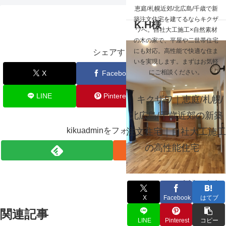
☰
恵庭/札幌近郊/北広島/千歳で新
江別市 K.H様
築注文住宅を建てるならキクザ
K.H様
ワへ。自社大工施工×自然素材
の木の家で、平屋や二世帯住宅
にも対応。高性能で快適な住ま
シェアする
いを実現します。まずはお気軽
にご相談ください。
X
Facebook
はてブ
LINE
Pinterest
コピー
キクザワ｜恵庭/札幌/
北広島/千歳近郊の新築
kikuadminをフォローする
注文住宅｜自社大工施工
の高性能住宅
kikuadmin
X
Facebook
はてブ
関連記事
LINE
Pinterest
コピー