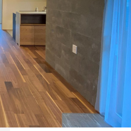
恵庭市 Ｍ．Ｔ様
千歳市 N.O様
恵庭市 T.K様