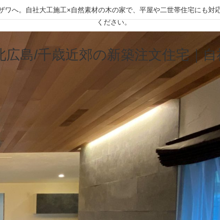
キクザワへ。自社大工施工×自然素材の木の家で、平屋や二世帯住宅にも
ください。
/北広島/千歳近郊の新築注文住宅｜
X
LINE
kikua