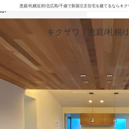
恵庭/札幌近郊/北広島/千歳で新築注文住宅を建てるなら
様
キクザワ｜恵庭/札幌