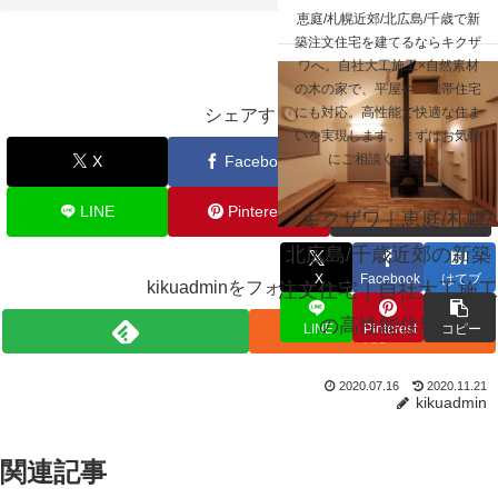
☰
恵庭/札幌近郊/北広島/千歳で新
南幌町 T.B様
築注文住宅を建てるならキクザ
ワへ。自社大工施工×自然素材
の木の家で、平屋や二世帯住宅
にも対応。高性能で快適な住ま
シェアする
いを実現します。まずはお気軽
にご相談ください。
X
Facebook
はてブ
LINE
Pinterest
コピー
キクザワ｜恵庭/札幌/
北広島/千歳近郊の新築
X
Facebook
はてブ
kikuadminをフォローする
注文住宅｜自社大工施工
の高性能住宅
LINE
Pinterest
コピー
2020.07.16
2020.11.21
kikuadmin
関連記事