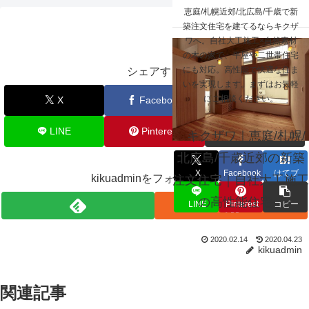
☰
恵庭/札幌近郊/北広島/千歳で新
北広島市 M.N様
築注文住宅を建てるならキクザ
ワへ。自社大工施工×自然素材
の木の家で、平屋や二世帯住宅
にも対応。高性能で快適な住ま
シェアする
いを実現します。まずはお気軽
にご相談ください。
X
Facebook
はてブ
LINE
Pinterest
コピー
キクザワ｜恵庭/札幌/
北広島/千歳近郊の新築
X
Facebook
はてブ
kikuadminをフォローする
注文住宅｜自社大工施工
の高性能住宅
LINE
Pinterest
コピー
2020.02.14
2020.04.23
kikuadmin
関連記事