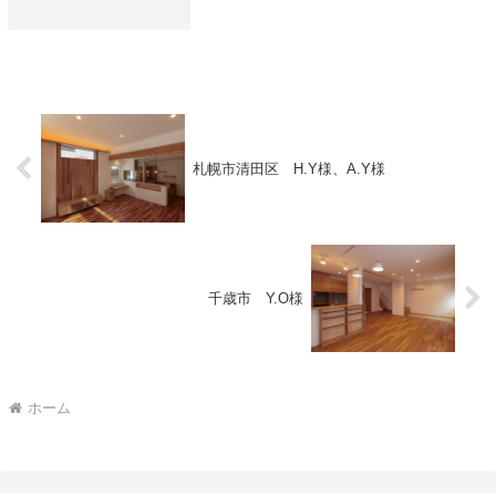
札幌市清田区 H.Y様、A.Y様
千歳市 Y.O様
ホーム