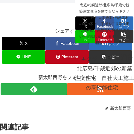
☰
恵庭/札幌近郊/北広島/千歳で新
取材記事掲載
築注文住宅を建てるならキクザ
ワへ。自社大工施工×自然素材
の木の家で、平屋や二世帯住宅
X
Facebook
はてブ
にも対応。高性能で快適な住ま
シェアする
いを実現します。まずはお気軽
LINE
Pinterest
コピー
にご相談ください。
X
Facebook
はてブ
2022.04.25
LINE
Pinterest
コピー
キクザワ｜恵庭/札幌/
北広島/千歳近郊の新築
新太郎西野をフォローする
注文住宅｜自社大工施工
の高性能住宅
新太郎西野
関連記事