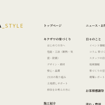
A
_STYLE
トップページ
ニュース・お
キクザワの家づくり
日々のこと
はじめての方へ
イベント情報
性能・工法（断熱・気
コラム 家づ
密・耐震）
スタッフの日
デザイン・素材
地域情報
安心・品質
家づくりの豆
ZEHの取り組み
現場レポート
土地探しサポート
移住をお考えの方に
お客様感謝祭
施工紹介
流れ・費用