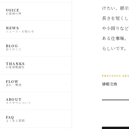
けたい、掲示
VOICE
お客様の声
長さを短くし
や小回りなど
NEWS
ニュース・お知らせ
ある仕事場。
BLOG
らしいです。
日々のこと
THANKS
お客様感謝祭
PREVIOUS AR
FLOW
情報交換
流れ・費用
ABOUT
キクザワについて
FAQ
よくある質問