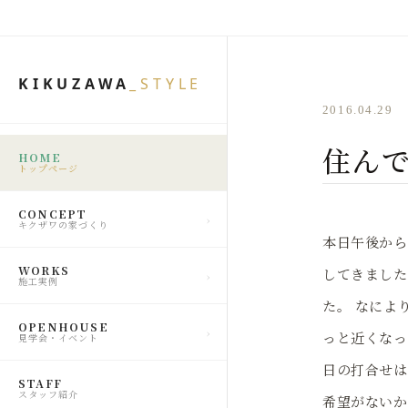
KIKUZAWA
_STYLE
2016.04.29
住んで
HOME
トップページ
CONCEPT
キクザワの家づくり
本日午後から
WORKS
してきました
施工実例
た。 なによ
OPENHOUSE
っと近くなっ
見学会・イベント
日の打合せは
STAFF
スタッフ紹介
希望がないか