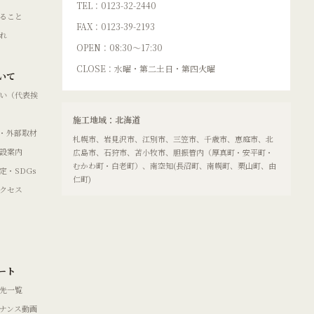
TEL：0123-32-2440
ること
FAX：0123-39-2193
れ
OPEN：08:30〜17:30
CLOSE：水曜・第二土日・第四火曜
いて
い（代表挨
施工地域：北海道
・外部取材
札幌市、岩見沢市、江別市、三笠市、千歳市、恵庭市、北
設案内
広島市、石狩市、苫小牧市、胆振管内（厚真町・安平町・
むかわ町・白老町）、南空知(長沼町、南幌町、栗山町、由
定・SDGs
仁町)
クセス
ート
先一覧
ナンス動画