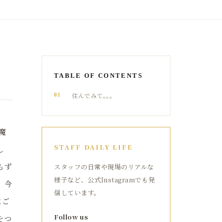
TABLE OF CONTENTS
住んでみて｡｡｡
01
魔
STAFF DAILY LIFE
し
もず
スタッフの日常や現場のリアルな
様子など、公式Instagramでも発
 今
信しています。
にご
Follow us
をつ