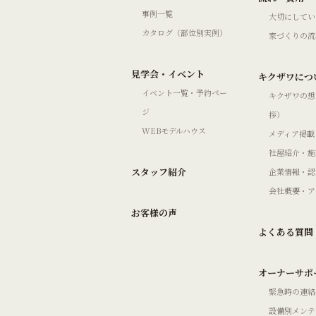
事例一覧
大切にしてい
カタログ（部位別実例）
家づくりの流
見学会・イベント
キクザワにつ
イベント一覧・予約ペー
キクザワの想
ジ
拶）
WEBモデルハウス
メディア掲載
社屋紹介・施
スタッフ紹介
企業情報・認
会社概要・ア
お客様の声
よくある質問
オーナーサポ
緊急時の連絡
設備別メンテ