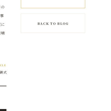
脚の
な事
BACK TO BLOG
境に
素晴
ICLE
鎮式