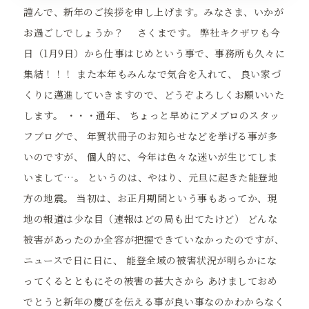
謹んで、新年のご挨拶を申し上げます。みなさま、いかが
お過ごしでしょうか？ さくまです。 弊社キクザワも今
日（1月9日）から仕事はじめという事で、事務所も久々に
集結！！！ また本年もみんなで気合を入れて、 良い家づ
くりに邁進していきますので、どうぞよろしくお願いいた
します。 ・・・通年、 ちょっと早めにアメブロのスタッ
フブログで、 年賀状冊子のお知らせなどを挙げる事が多
いのですが、 個人的に、今年は色々な迷いが生じてしま
いまして…。 というのは、やはり、元旦に起きた能登地
方の地震。 当初は、お正月期間という事もあってか、現
地の報道は少な目（速報はどの局も出てたけど） どんな
被害があったのか全容が把握できていなかったのですが、
ニュースで日に日に、 能登全域の被害状況が明らかにな
ってくるとともにその被害の甚大さから あけましておめ
でとうと新年の慶びを伝える事が良い事なのかわからなく