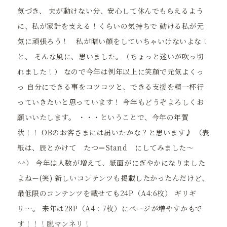
気づき、 夫が動けない分、安心して休んでもらえるよう
に、私が家計を支える！くらいの気持ちで 動ける私が元
気に頑張ろう！ 私が暗い顔をしていちゃいけないよな！
と、 そんな風に、思いました。（ちょっと迷いが吹っ切
れました！） なので今年は例年以上に笑顔で元気よくっ
っ 自分にできる事をコツコツと、できる支援を精一杯行
っていきたいと思っています！ 今年もどうぞよろしくお
願いいたします。 ・・・ということで、今年の年賀
状！！ OBのお客さまには届いたかな？と思います♪ （表
紙は、辰とかけて たつ＝Stand にしてみました～
^^） 今年は人数が増えて、紙面がにぎやかになりました
よねー(笑) 新しいコンテンツも掲載したかったんだけど、
最低限のコンテンツを載せても24P（A4:6枚） ギリギ
リ…。 来年は28P（A4：7枚）にページが増やすかもで
す！！！脱マンネリ！