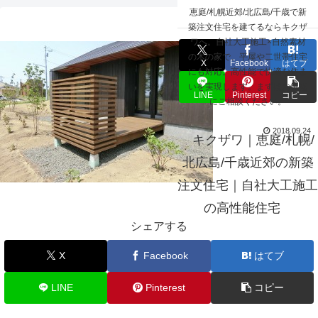
☰
恵庭/札幌近郊/北広島/千歳で新
A004 040
築注文住宅を建てるならキクザ
ワへ。自社大工施工×自然素材
の木の家で、平屋や二世帯住宅
X
Facebook
はてブ
にも対応。高性能で快適な住ま
いを実現します。まずはお気軽
LINE
Pinterest
コピー
にご相談ください。
2018.09.24
キクザワ｜恵庭/札幌/
北広島/千歳近郊の新築
注文住宅｜自社大工施工
の高性能住宅
シェアする
X
Facebook
はてブ
LINE
Pinterest
コピー