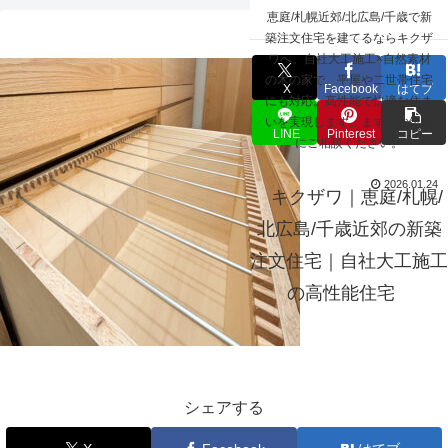
☰
恵庭/札幌近郊/北広島/千歳で新
2025-5-2-83
築注文住宅を建てるならキクザ
ワへ。自社大工施工×自然素材
の木の家で、平屋や二世帯住宅
X
Facebook
はてブ
にも対応。高性能で快適な住ま
いを実現します。まずはお気軽
LINE
Pinterest
コピー
にご相談ください。
2026.01.24
キクザワ｜恵庭/札幌/
北広島/千歳近郊の新築
注文住宅｜自社大工施工
の高性能住宅
シェアする