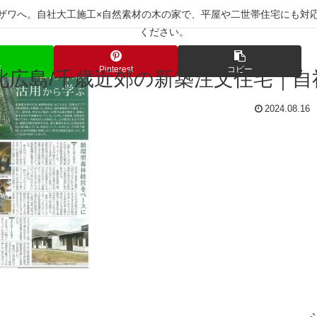
キクザワへ。自社大工施工×自然素材の木の家で、平屋や二世帯住宅にも
ください。
E
Pinterest
コピー
/北広島/千歳近郊の新築注文住宅｜
2024.08.16