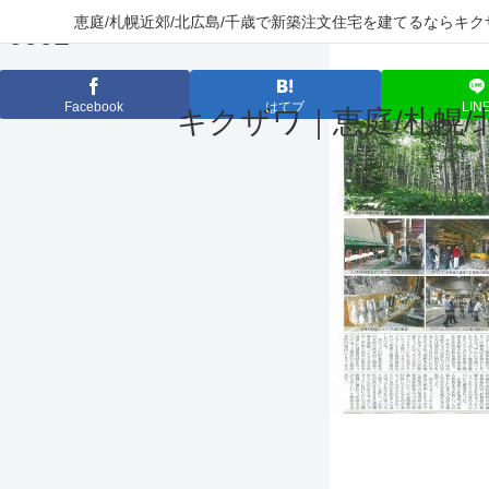
恵庭/札幌近郊/北広島/千歳で新築注文住宅を建てるなら
-0001
Facebook
はてブ
LIN
キクザワ｜恵庭/札幌