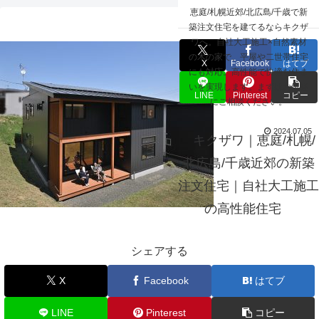
☰
恵庭/札幌近郊/北広島/千歳で新
053-20240514-3
築注文住宅を建てるならキクザ
ワへ。自社大工施工×自然素材
の木の家で、平屋や二世帯住宅
X
Facebook
はてブ
にも対応。高性能で快適な住ま
いを実現します。まずはお気軽
LINE
Pinterest
コピー
にご相談ください。
2024.07.05
キクザワ｜恵庭/札幌/
北広島/千歳近郊の新築
注文住宅｜自社大工施工
の高性能住宅
シェアする
X
Facebook
はてブ
LINE
Pinterest
コピー