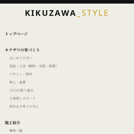
KIKUZAWA
_STYLE
トップページ
キクザワの家づくり
はじめての方へ
性能・工法（断熱・気密・耐震）
デザイン・素材
安心・品質
ZEHの取り組み
土地探しサポート
移住をお考えの方に
施工紹介
事例一覧