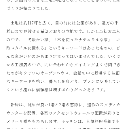
づくりが始まりました。
土地は約117坪と広く、目の前には公園があり、遠方の手
稲山まで見渡せる希望どおりの立地です。しかし当初お二人
の中で、「冬暖かい家」「木を使ったナチュラルな家」「北
欧スタイルに憧れる」というキーワードはあったものの、ど
んな家がいいのかあまり定まってはいませんでした。いくつ
かの工務店の中で、問い合わせからタイミングよく訪問でき
たのがキクザワのオープンハウス。会話の中に登場する些細
なキーワードを拾い、暮らしを形どり、プランに反映してい
くという流れに信頼感は増すばかりだったそうです。
新居は、眺めが良い1階と2階の窓際に、造作のスタディカ
ウンターを配置。各室のアクセントウォールの配置が彩りと
メリハリ感をもたらします。キッチンは、人気料理番組でも