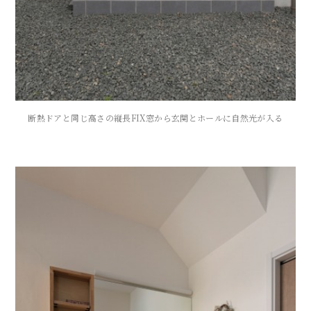
断熱ドアと同じ高さの縦長FIX窓から玄関とホールに自然光が入る