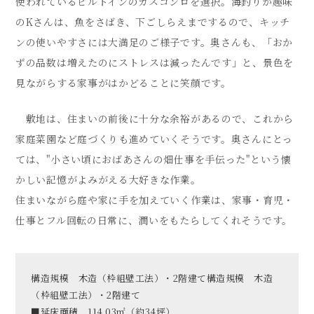
使われているビルトインのガスコンロを選択。海釣りが趣味
のKさんは、魚をさばき、下ごしらえまでするので、キッチ
ンの使いやすさには大満足のご様子です。奥さんも、「おか
ずの品数は増えたのにストレスは減ったんです」と、景色を
見ながらする家事がはかどることに笑顔です。
敷地は、住まいの前後に十分な余裕があるので、これから
家庭菜園など庭づくりも進めていくそうです。奥さんにとっ
ては、"小さい頃におばあさんの畑仕事を手伝った"という懐
かしい記憶がよみがえる大好きな作業。
住まいながら庭や家に手を加えていく作業は、家事・育児・
仕事とフル回転の日常に、潤いをもたらしてくれそうです。
構造規模 木造（枠組壁工法）・2階建て構造規模 木造
（枠組壁工法）・2階建て
■延床面積 114.03㎡（約34坪）