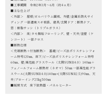
■工事期間 令和2年3月〜6月（約4ヵ月）
■主な仕上げ
＜外部＞ 屋根/ガルバリウム鋼板、外壁/金属系防火サイ
ディング 一部道南スギ板張、建具/玄関ドア：断熱ドア、
窓：樹脂サッシ（トリプルガラス）
＜内部＞ 床/タモ無垢フローリング、壁・天井/塗壁（ケ
ンコート） 一部クロス
■断熱仕様
＜充填断熱＋付加断熱＞ 基礎/ビーズ法ポリスチレンフォ
ーム特号120㎜、床下/ビーズ法ポリスチレンフォーム特号
60㎜、壁/高性能グラスウール（太陽SUNR4.0）140㎜＋
フェノールフォーム断熱材（ネオマ）50㎜ 一部高性能グラ
スウール(太陽SUNR4.0)140㎜+(太陽SUNR2.5)90㎜、天
井/ブローイング25㎏500㎜
■暖房方式 床下放熱器・パネルヒーター