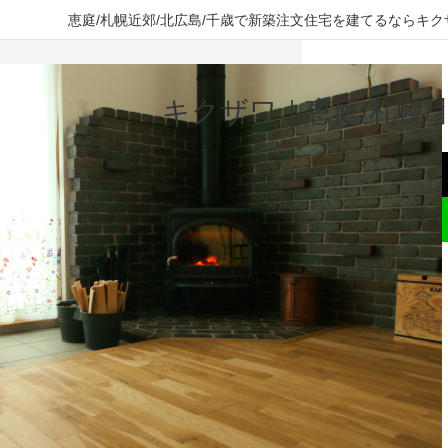
恵庭/札幌近郊/北広島/千歳で新築注文住宅を建てるなら
キクザワ｜恵庭/札幌