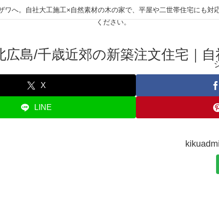
キクザワへ。自社大工施工×自然素材の木の家で、平屋や二世帯住宅にも
ください。
/北広島/千歳近郊の新築注文住宅｜
X
LINE
kikua