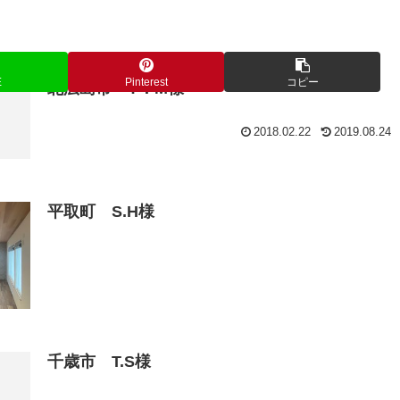
E
Pinterest
コピー
北広島市 Y．M様
2018.02.22
2019.08.24
平取町 S.H様
千歳市 T.S様