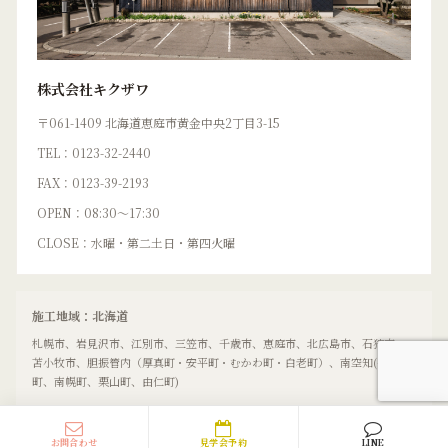
株式会社キクザワ
〒061-1409 北海道恵庭市黄金中央2丁目3-15
TEL：0123-32-2440
FAX：0123-39-2193
OPEN：08:30〜17:30
CLOSE：水曜・第二土日・第四火曜
施工地域：北海道
札幌市、岩見沢市、江別市、三笠市、千歳市、恵庭市、北広島市、石狩市、
苫小牧市、胆振管内（厚真町・安平町・むかわ町・白老町）、南空知(長沼
町、南幌町、栗山町、由仁町)
お問合わせ
見学会予約
LINE