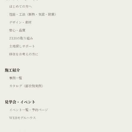
はじめての方へ
性能・工法（断熱・気密・耐震）
デザイン・素材
安心・品質
ZEHの取り組み
土地探しサポート
移住をお考えの方に
施工紹介
事例一覧
カタログ（部位別実例）
見学会・イベント
イベント一覧・予約ページ
WEBモデルハウス